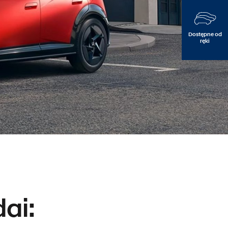
Dostępne od
ręki
e
ai: