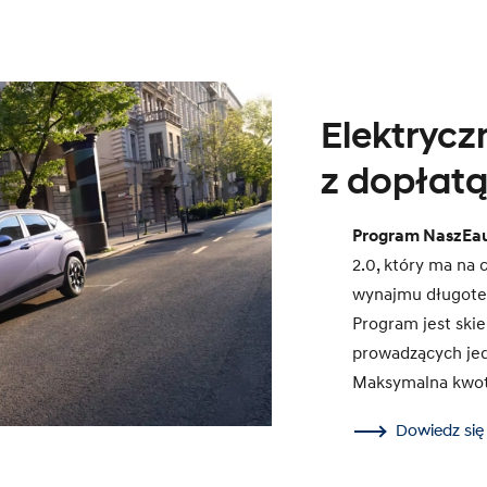
Elektryc
z dopłatą
Program NaszEa
2.0, który ma na 
wynajmu długote
Program jest ski
prowadzących jed
Maksymalna kwota
Dowiedz się