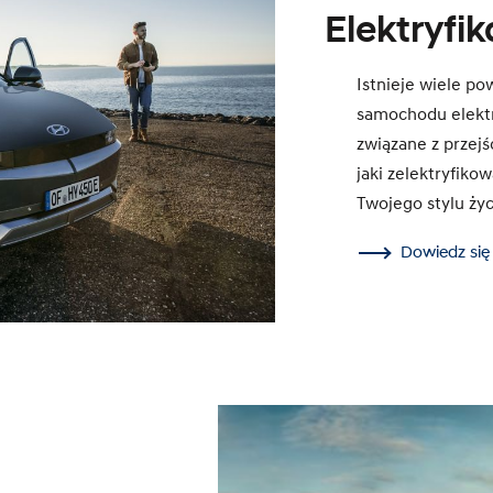
Elektryfik
Istnieje wiele po
samochodu elektr
związane z przejś
jaki zelektryfiko
Twojego stylu życ
Dowiedz się 