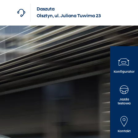
Daszuta
Olsztyn, ul. Juliana Tuwima 23
Konfigurator
Finansowanie dla firm
Hyundai Business Care
Kontakt
Finansowanie dla klientów
Kontrakty serwisowe
O nas
indywidualnych
myHyundai Concierge
Oferty pracy
Jazda
testowa
Witaj w rodzinie Hyundai
Kontakt