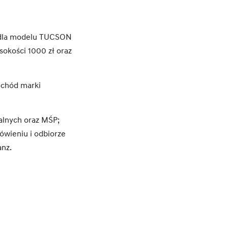
dla modelu TUCSON
sokości 1000 zł oraz
ochód marki
ualnych oraz MŚP;
ówieniu i odbiorze
anz.