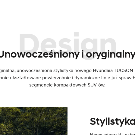
Design
Unowocześniony i oryginalny
yginalna, unowocześniona stylistyka nowego Hyundaia TUCSON H
nnie ukształtowane powierzchnie i dynamiczne linie już sprawiły
segmencie kompaktowych SUV-ów.
Stylistyka
Nowe zderzaki i osłon