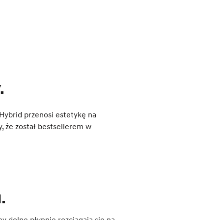
.
ybrid przenosi estetykę na
, że został bestsellerem w
.
y dolne płynnie rozciągają się na