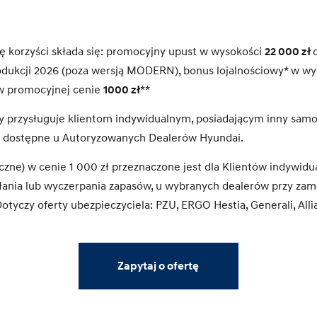
korzyści składa się: promocyjny upust w wysokości
22 000 zł
rodukcji 2026 (poza wersją MODERN), bonus lojalnościowy* w wy
w promocyjnej cenie
1000 zł
**
wy przysługuje klientom indywidualnym, posiadającym inny sam
 dostępne u Autoryzowanych Dealerów Hyundai.
czne) w cenie 1 000 zł przeznaczone jest dla Klientów indywid
ania lub wyczerpania zapasów, u wybranych dealerów przy zam
Dotyczy oferty ubezpieczyciela: PZU, ERGO Hestia, Generali, Alli
Zapytaj o ofertę