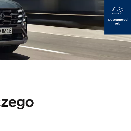
Dostępne od
ręki
e
czego