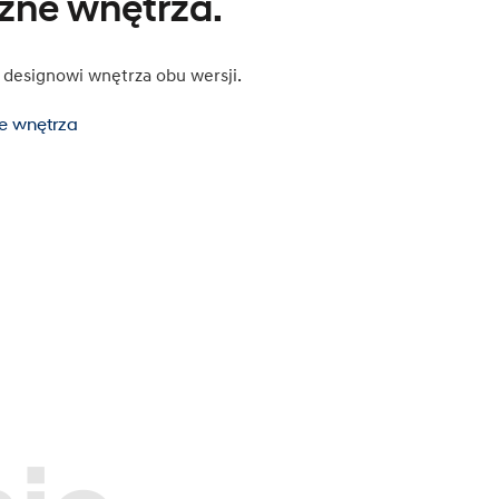
óżne wnętrza.
ej designowi wnętrza obu wersji.
e wnętrza