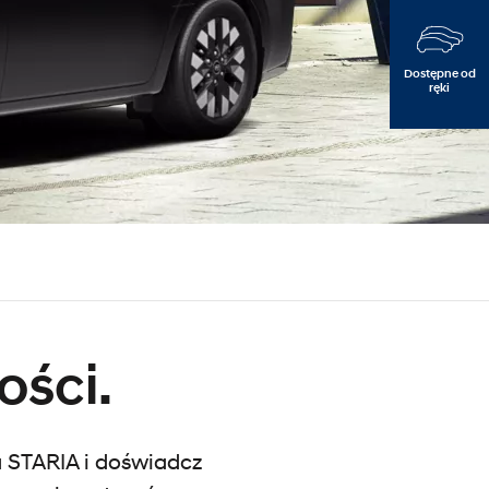
Dostępne od
ręki
e
ości.
 STARIA i doświadcz