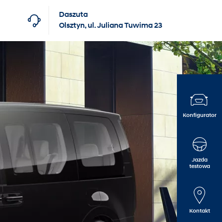
Daszuta
Olsztyn, ul. Juliana Tuwima 23
Konfigurator
Finansowanie dla firm
Hyundai Business Care
Kontakt
Finansowanie dla klientów
Kontrakty serwisowe
O nas
indywidualnych
myHyundai Concierge
Oferty pracy
Jazda
testowa
Witaj w rodzinie Hyundai
Kontakt