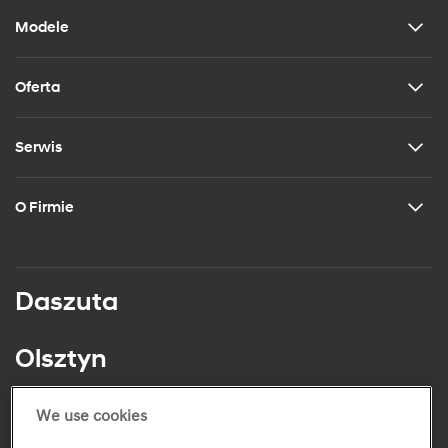
Modele
Oferta
Serwis
O Firmie
Daszuta
Olsztyn
ul. Juliana Tuwima 23
tel.: +48 (89) 541 84 67
We use cookies